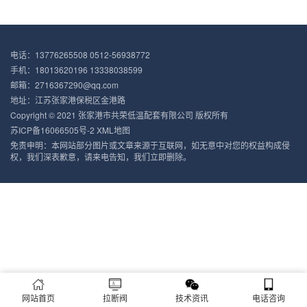
电话：13776265508 0512-56938772
手机：18013620196 13338038599
邮箱：2716367290@qq.com
地址：江苏张家港保税区金港路
Copyright © 2021 张家港市共荣低温配套有限公司 版权所有
苏ICP备16066505号-2
XML地图
免责申明：本网站部分图片或文章来源于互联网，如无意中对您的权益构成侵
权，我们深表歉意，请来电告知，我们立即删除。
网站首页
拉断阀
技术资讯
电话咨询