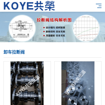
卸车拉断阀